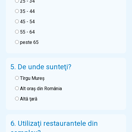
25 - 34
35 - 44
45 - 54
55 - 64
peste 65
5. De unde sunteţi?
Tîrgu Mureş
Alt oraş din România
Altă ţară
6. Utilizaţi restaurantele din