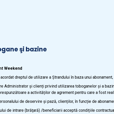
ogane şi bazine
ent Weekend
acordat dreptul de utilizare a Ștrandului în baza unui abonament, a
Administrator și clienți privind utilizarea toboganelor și a bazine
corespunzătoare a activităților de agrement pentru care a fost real
onalului de deservire și pază, clienților, în funcție de abonamen
lui de intrare (brăţară) /beneficiarii acceptă condițiile contractu