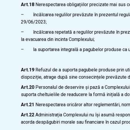
Art.18
Nerespectarea obligațiilor precizate mai sus c
– încălcarea regulilor prevăzute în prezentul regula
29/06/2023;
– încălcarea repetată a regulilor prevăzute în prezent
la evacuarea din incinta Complexului;
– la suportarea integrală a pagubelor produse ca urm
Art.19
Refuzul de a suporta pagubele produse prin utili
dispoziție, atrage după sine consecințele prevăzute de
Art.20
Personalul de deservire și pază a Complexului v
suporta cheltuielile de readucere la formă inițială a dot
Art.21
Nerespectarea oricăror altor reglementări, norm
Art.22
Administrația Complexului nu își asumă respons
acorda despăgubiri morale sau financiare în cazul pro