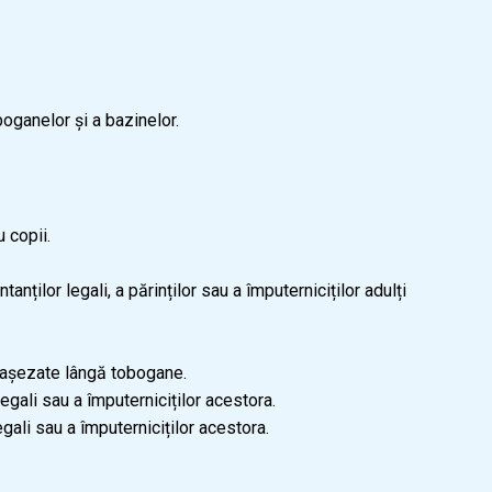
ganelor și a bazinelor.
 copii.
ilor legali, a părinților sau a împuterniciților adulți
ele așezate lângă tobogane.
egali sau a împuterniciților acestora.
egali sau a împuterniciților acestora.