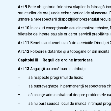
Art.9
Este obligatorie folosirea șlapilor în întreagă in
structurilor de oțel, unde există pericol de alunecar
urmare a nerespectării dispozițiilor prezentului regul
Art.10
În cazuri excepționale sau din motive tehnice, D
biletelor de intrare sau ale oricăror servicii preplătite,
Art.11
Beneficiarii beneficiază de serviciile Direcție
Art.12
Folosirea dotărilor și a toboganelor din incintă
Capitolul III – Reguli de ordine interioară
Art.13
Angajații au următoarele atribuții:
– să respecte programul de lucru;
– să supravegheze în permanență respectarea circuitul
– să anunțe administratorul despre problemele care
– să nu părăsească locul de muncă în timpul progr