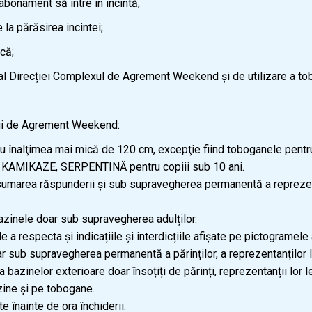
bonament să intre în incintă;
a părăsirea incintei;
că;
Direcției Complexul de Agrement Weekend și de utilizare a tobo
xului de Agrement Weekend:
 cu înalţimea mai mică de 120 cm, excepţie fiind toboganele pentru
, KAMIKAZE, SERPENTINĂ pentru copiii sub 10 ani.
sumarea răspunderii și sub supravegherea permanentă a reprezentanț
bazinele doar sub supravegherea adulților.
ia de a respecta și indicațiile și interdicțiile afișate pe pictogram
ar sub supravegherea permanentă a părinților, a reprezentanților l
 bazinelor exterioare doar însoțiți de părinți, reprezentanții lor l
zine și pe tobogane.
 înainte de ora închiderii.