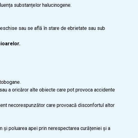
fluența substanțelor halucinogene.
 deschise sau se află în stare de ebrietate sau sub
cioarelor.
 tobogane.
) sau a oricăror alte obiecte care pot provoca accidente
rtament necorespunzător care provoacă disconfortul altor
um și poluarea apei prin nerespectarea curățeniei și a