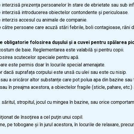
te interzisă prezența persoanelor în stare de ebrietate sau sub in
e interzisă introducerea obiectelor contondente și periculoase.
te interzis accesul cu animale de companie.
e către persoane care acuză stări febrile, boli contagioase, răni
te obligatorie folosirea dușului și a cuvei pentru spălarea pi
 costum de baie. Reglementarea este valabilă și pentru copii.
osirea scutecelor speciale pentru apă.
oare este permis doar în locurile special amenajate.
r dacă suprafața corpului este unsă cu ulei sau este cu nisip.
ș sau a oricăror altor substanțe care pot polua apa din bazine sau
au în preajma acestora, a obiectelor fragile (sticle, pahare, etc.
ele, săritul, stropitul, jocul cu mingea în bazine, sau orice compo
ţionat de însoţirea a cel puţin unui copil.
e, pe tobogane și în jurul acestora, în locurile de relaxare, prec