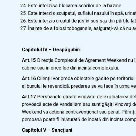
Este interzisă blocarea scărilor de la bazine.
Este interzis scuipatul, suflatul nasului în apă, urin
Este interzis urcatul de jos în sus sau din părţile l
Înainte de a folosi toboganele, asiguraţi-vă că nu av
Capitolul IV – Despăgubiri
Art.15
Direcția Complexul de Agrement Weekend nu își 
cabine sau în orice loc din incinta complexului.
Art.16
Clienții vor preda obiectele găsite pe teritoriul
al bunului le revendică, predarea se va face în urma ver
Art.17
Persoanele găsite vinovate de exploatarea defectu
provoacă acte de vandalism sau sunt gășiți vinovați d
Weekend va acționa contravențional sau penal. Părinții
persoană poate fi înlăturată de îndată din incinta comp
Capitolul V – Sancțiuni