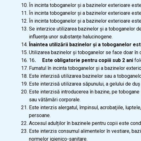
În incinta toboganelor și a bazinelor exterioare es
În incinta toboganelor și a bazinelor exterioare est
În incinta toboganelor și a bazinelor exterioare es
Se interzice utilizarea bazinelor și a toboganelor d
influența unor substanțe halucinogene.
Înaintea utilizării bazinelor și a toboganelor es
Utilizarea bazinelor și toboganelor se face doar în
16
. Este obligatorie pentru copiii sub 2 ani
fol
Fumatul în incinta toboganelor și a bazinelor exteri
Este interzisă utilizarea bazinelor sau a toboganelo
Este interzisă utilizarea săpunului, a gelului de du
Este interzisă introducerea în bazine, pe tobogane s
sau vătămări corporale.
Este interzis alergatul, împinsul, acrobaţiile, lupt
persoane.
Accesul adulților în bazinele pentru copii este condi
Este interzis consumul alimentelor în vestiare, bazin
normelor igienico-sanitare.