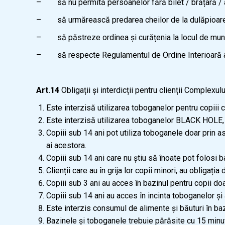
– să nu permită persoanelor fără bilet / brățară / a
– să urmărească predarea cheilor de la dulăpioare l
– să păstreze ordinea și curățenia la locul de mun
– să respecte Regulamentul de Ordine Interioară al 
Art.14
Obligații și interdicții pentru clienții Comple
Este interzisă utilizarea toboganelor pentru copiii
Este interzisă utilizarea toboganelor BLACK HOLE
Copiii sub 14 ani pot utiliza toboganele doar prin a
ai acestora.
Copiii sub 14 ani care nu știu să înoate pot folosi 
Clienții care au în grija lor copii minori, au obligaț
Copiii sub 3 ani au acces în bazinul pentru copii do
Copiii sub 14 ani au acces în incinta toboganelor și a
Este interzis consumul de alimente și băuturi în ba
Bazinele și toboganele trebuie părăsite cu 15 minute