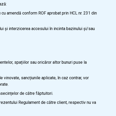
ază:
au cu amendă conform ROF aprobat prin HCL nr. 231 din
și interzicerea accesului în incinta bazinului și/sau
elor, spațiilor sau oricăror altor bunuri puse la
inovate, sancțiunile aplicate, în caz contrar, vor
orate.
ecințelor de către făptuitori.
ezentului Regulament de către client, respectiv nu va