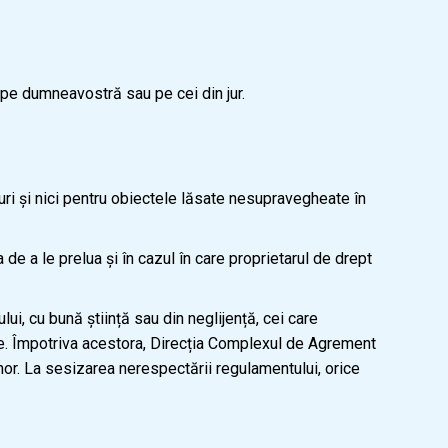
i pe dumneavostră sau pe cei din jur.
i și nici pentru obiectele lăsate nesupravegheate în
 de a le prelua și în cazul în care proprietarul de drept
ui, cu bună știință sau din neglijență, cei care
se. Împotriva acestora, Direcția Complexul de Agrement
or. La sesizarea nerespectării regulamentului, orice