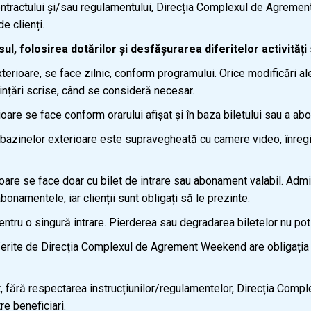
ntractului și/sau regulamentului, Direcția Complexul de Agremen
e clienți.
esul, folosirea dotărilor și desfășurarea diferitelor activită
erioare, se face zilnic, conform programului. Orice modificări ale o
nțări scrise, când se consideră necesar.
are se face conform orarului afişat și în baza biletului sau a ab
 bazinelor exterioare este supravegheată cu camere video, înregist
ioare se face doar cu bilet de intrare sau abonament valabil. Adm
abonamentele, iar clienții sunt obligați să le prezinte.
ntru o singură intrare. Pierderea sau degradarea biletelor nu pot 
erite de Direcția Complexul de Agrement Weekend are obligația de
vat, fără respectarea instrucțiunilor/regulamentelor, Direcția C
e beneficiari.