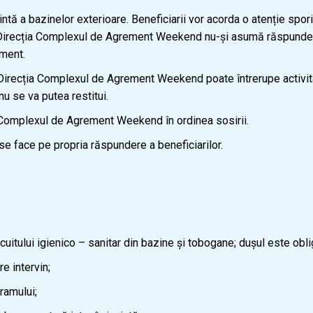
cintă a bazinelor exterioare. Beneficiarii vor acorda o atenție spor
e. Direcția Complexul de Agrement Weekend nu-și asumă răspunder
ament.
irecția Complexul de Agrement Weekend poate întrerupe activitatea
 nu se va putea restitui.
i Complexul de Agrement Weekend în ordinea sosirii.
 se face pe propria răspundere a beneficiarilor.
ui igienico – sanitar din bazine și tobogane; dușul este obligat
 intervin;
amului;