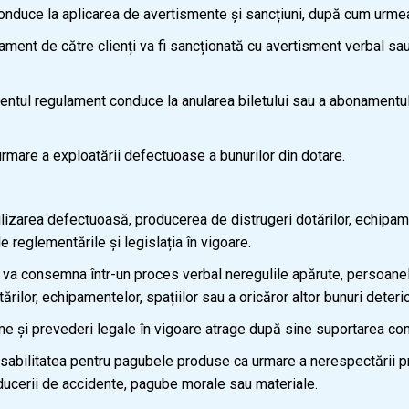
onduce la aplicarea de avertismente și sancțiuni, după cum urme
ment de către clienți va fi sancționată cu avertisment verbal s
ul regulament conduce la anularea biletului sau a abonamentului 
are a exploatării defectuoase a bunurilor din dotare.
zarea defectuoasă, producerea de distrugeri dotărilor, echipament
 reglementările și legislația în vigoare.
a consemna într-un proces verbal neregulile apărute, persoanele v
ărilor, echipamentelor, spațiilor sau a oricăror altor bunuri deteri
e și prevederi legale în vigoare atrage după sine suportarea cons
abilitatea pentru pagubele produse ca urmare a nerespectării pr
ducerii de accidente, pagube morale sau materiale.