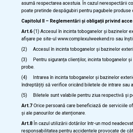
asumă respectarea acestuia. În cazul nerespectării co
poate pretinde despăgubiri pentru pagubele produse d
Capitolul II – Reglementări și obligații privind acc
Art.6
(1) Accesul în incinta toboganelor și bazinelor ext
afișare pe site-ul www.complexulweekend.ro sau înștii
(2) Accesul în incinta toboganelor și bazinelor exterio
(3) Pentru siguranța clienților, incinta toboganelor și
probe.
(4) Intrarea în incinta toboganelor și bazinelor exter
îndreptățiți să verifice oricând biletele de intrare sau 
(5) Biletele sunt valabile pentru ziua respectivă și pe
Art.7
Orice persoană care beneficiază de serviciile of
și ale panourilor de atenționare.
Art.8
În cazul utilizării dotărilor într-un mod neadec
responsabilitatea pentru accidentele provocate de cătr