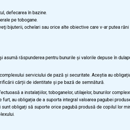
atul, defecarea în bazine.
aterale pe tobogane.
eţi bijuterii, ochelari sau orice alte obiective care v-ar putea răn
asumă răspunderea pentru bunurile și valorile depuse în dulapur
 complexului serviciului de pază și securitate. Aceștia au obligația
ificării cărții de identitate și pe bază de semnătură.
oasă a instalațiilor, toboganelor, utilajelor, bunurilor complexul
e furt, au obligația de a suporta integral valoarea pagubei produ
 sunt obligați să suporte orice pagubă produsă de copilul lor min
lexului.