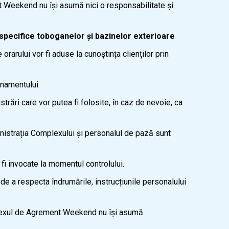
t Weekend nu își asumă nici o responsabilitate și
ți specifice toboganelor și bazinelor exterioare
rarului vor fi aduse la cunoștința clienților prin
onamentului.
rări care vor putea fi folosite, în caz de nevoie, ca
inistrația Complexului și personalul de pază sunt
fi invocate la momentul controlului.
 a respecta îndrumările, instrucțiunile personalului
omplexul de Agrement Weekend nu își asumă